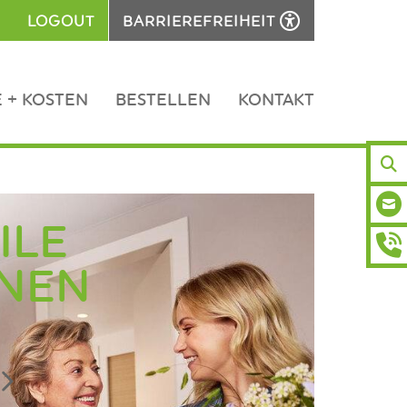
LOGOUT
BARRIEREFREIHEIT
 + KOSTEN
BESTELLEN
KONTAKT
E-M
ILE
TEL
INEN