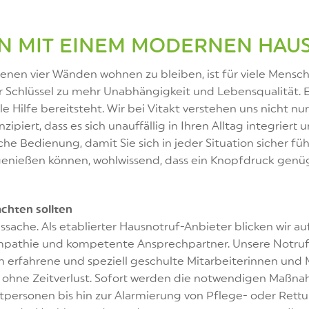
EN MIT EINEM MODERNEN HAU
enen vier Wänden wohnen zu bleiben, ist für viele Mensc
er Schlüssel zu mehr Unabhängigkeit und Lebensqualität. 
e Hilfe bereitsteht. Wir bei Vitakt verstehen uns nicht nur 
nzipiert, dass es sich unauffällig in Ihren Alltag integriert
he Bedienung, damit Sie sich in jeder Situation sicher fü
 genießen können, wohlwissend, dass ein Knopfdruck genü
chten sollten
nssache. Als etablierter Hausnotruf-Anbieter blicken wir a
mpathie und kompetente Ansprechpartner. Unsere Notruf-S
uen erfahrene und speziell geschulte Mitarbeiterinnen und
nd ohne Zeitverlust. Sofort werden die notwendigen Maßna
tpersonen bis hin zur Alarmierung von Pflege- oder Rett