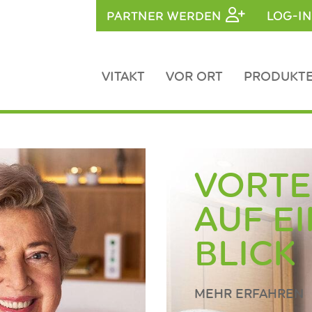
PARTNER WERDEN
LOG-IN
VITAKT
VOR ORT
PRODUKTE
VORTE
AUF E
BLICK
MEHR ERFAHREN