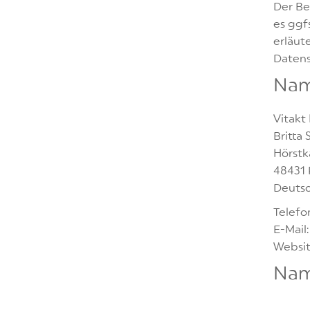
Der Be
es ggf
erläut
Datens
Name
Vitakt
Britta
Hörst
48431 
Deuts
Telefon
E-Mail
Websit
Nam