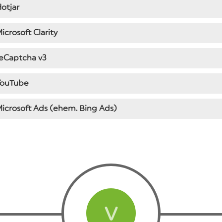
otjar
icrosoft Clarity
reCaptcha v3
YouTube
icrosoft Ads (ehem. Bing Ads)
V