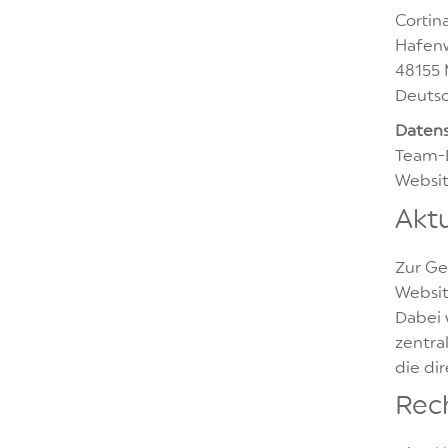
Cortin
Hafen
48155 
Deuts
Datens
Team-E
Websit
Aktu
Zur Ge
Websit
Dabei 
zentra
die di
Rec