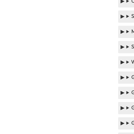
S
M
S
W
G