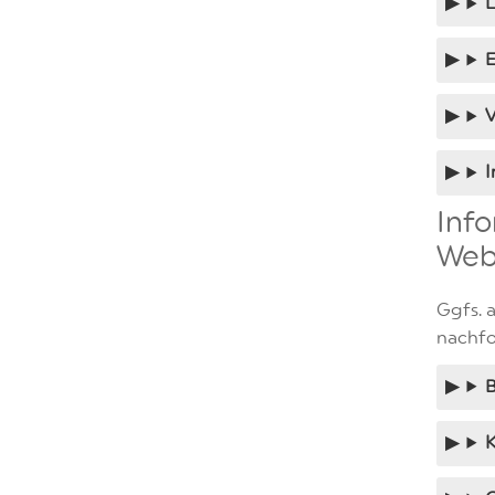
E
V
I
Info
Web
Ggfs. 
nachfo
K