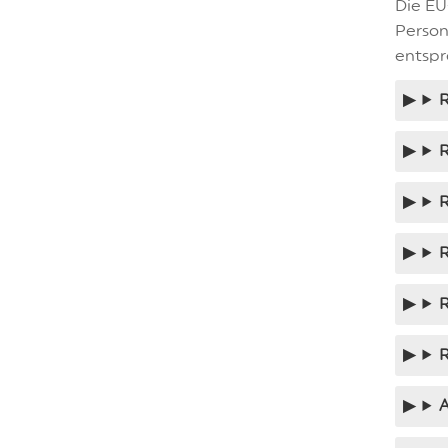
Die EU
Person
entspr
R
R
R
R
A