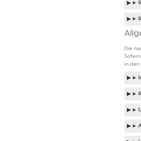
R
R
Allg
Die na
Sofern
in den
I
U
A