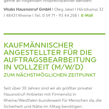
gerne an folgenden Ansprechpartner wenden:
Vitakt Hausnotruf GmbH
I Oleg Jakel I Hörstkamp 32
I 48431 Rheine I Tel.: 0 59 71 - 93 44 258 I
E-Mai
l
KAUFMÄNNISCHER
ANGESTELLTER FÜR DIE
AUFTRAGSBEARBEITUNG
IN VOLLZEIT (M/W/D)
ZUM NÄCHSTMÖGLICHEN ZEITPUNKT
Seit über 30 Jahren sind wir als größter privater
Hausnotruf-Anbieter mit Firmensitz in
Rheine/Westfalen bundesweit für Menschen da, die
Sicherheit und Nähe im Alltag benötigen.